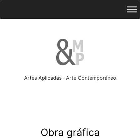
Saltar
ampliado
Menú
al
contenido
Artes Aplicadas · Arte Contemporáneo
Obra gráfica