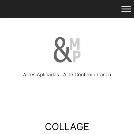
Saltar
ampliado
Menú
al
contenido
Artes Aplicadas · Arte Contemporáneo
COLLAGE